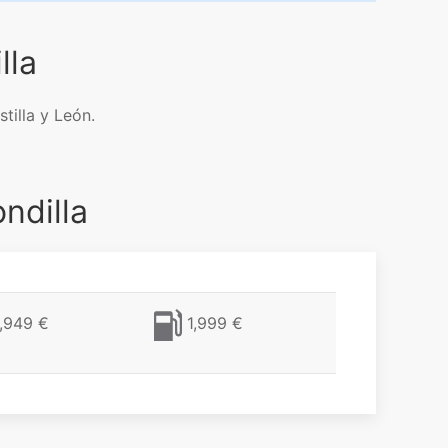
lla
tilla y León.
ndilla
,949 €
1,999 €