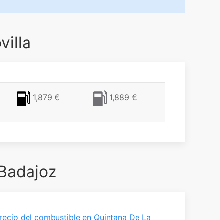
villa
1,879 €
1,889 €
 Badajoz
recio del combustible en Quintana De La