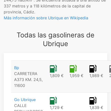
244,75 hab/km². Se encuentra situada a una altitud de
337 metros y a 118 kilómetros de la capital de
provincia, Cádiz.
Más información sobre Ubrique en Wikipedia
Todas las gasolineras de
Ubrique
Bp
CARRETERA
1,809 €
1,959 €
1,989 €
A373 KM. 24,5,
11600
Go Ubrique
CALLE
1,729 €
1,839 €