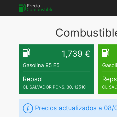
Combustible
1,739 €
Gasolina 95 E5
Gasol
Repsol
Reps
CL SALVADOR PONS, 30, 12510
CL SAL
Precios actualizados a 08