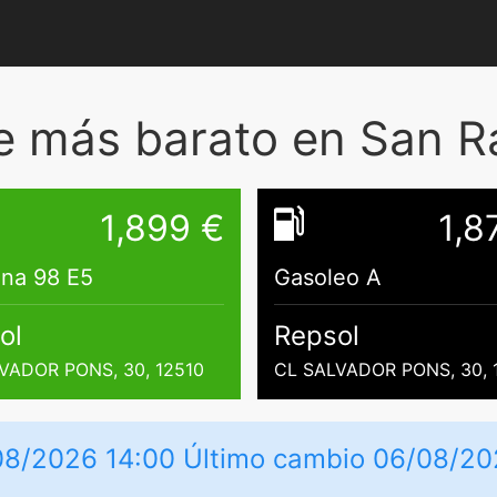
 más barato en San Ra
1,899 €
1,8
ina 98 E5
Gasoleo A
ol
Repsol
VADOR PONS, 30, 12510
CL SALVADOR PONS, 30, 
/08/2026 14:00 Último cambio 06/08/2