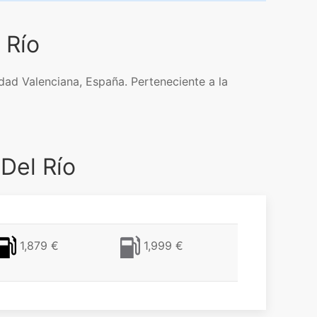
 Río
idad Valenciana, España. Perteneciente a la
Del Río
1,879 €
1,999 €