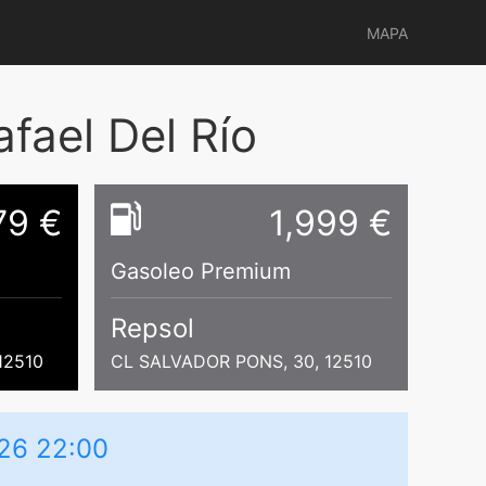
MAPA
fael Del Río
79 €
1,999 €
Gasoleo Premium
Repsol
12510
CL SALVADOR PONS, 30, 12510
026 22:00