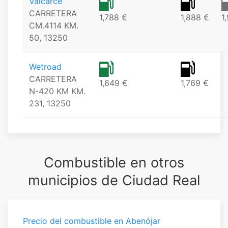
Valcarce
CARRETERA
1,788 €
1,888 €
1
CM.4114 KM.
50, 13250
Wetroad
CARRETERA
1,649 €
1,769 €
N-420 KM KM.
231, 13250
Combustible en otros
municipios de Ciudad Real
Precio del combustible en Abenójar