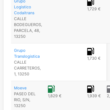
Grupo
Logistico
1,729 €
Codaitrans
CALLE
BODEGUEROS,
PARCELA, 48,
13250
Grupo
Translogistica
1,730 €
CALLE
CARRETEROS,
1, 13250
Moeve
PASEO DEL
1,829 €
1,939 €
2
RIO, S/N,
13250