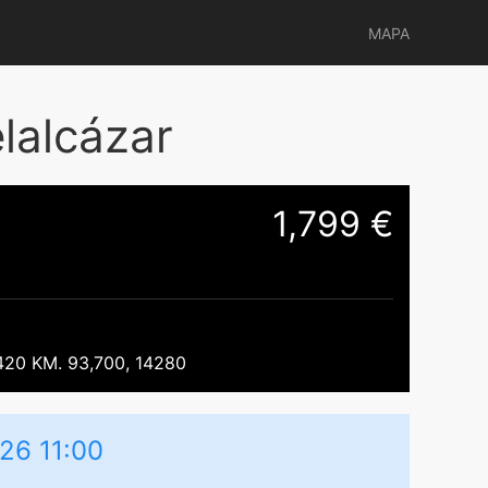
MAPA
lalcázar
1,799 €
0 KM. 93,700, 14280
26 11:00