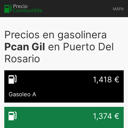
MAPA
Precios en gasolinera
Pcan Gil
en Puerto Del
Rosario
1,418
€
Gasoleo A
1,374
€