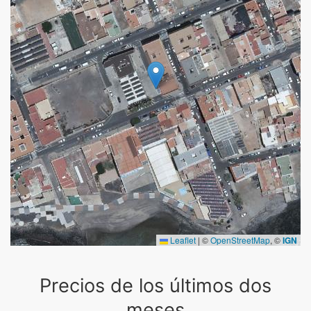
Leaflet
|
©
OpenStreetMap
, ©
IGN
Precios de los últimos dos
meses