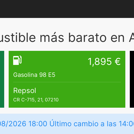
tible más barato en 
1,895 €
Gasolina 98 E5
Repsol
CR C-715, 21, 07210
08/2026 18:00 Último cambio a las 14:0