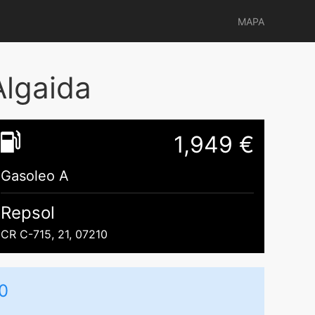
MAPA
Algaida
1,949 €
Gasoleo A
Repsol
CR C-715, 21, 07210
0