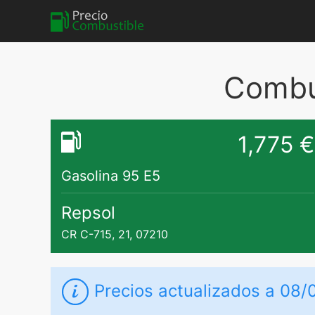
Combus
1,775 €
Gasolina 95 E5
Repsol
CR C-715, 21, 07210
Precios actualizados a 08/