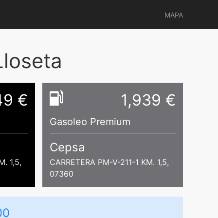
MAPA
loseta
49 €
1,939 €
Gasoleo Premium
Cepsa
. 1,5,
CARRETERA PM-V-211-1 KM. 1,5,
07360
00