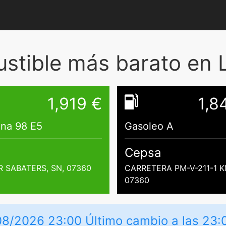
tible más barato en L
1,919 €
1,8
ina 98 E5
Gasoleo A
Cepsa
 SABATERS, SN, 07360
CARRETERA PM-V-211-1 KM
07360
08/2026 23:00 Último cambio a las 23: