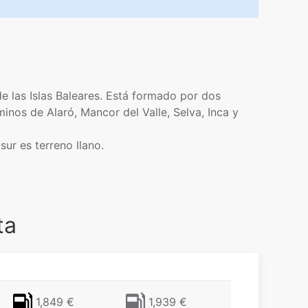
e las Islas Baleares. Está formado por dos
inos de Alaró, Mancor del Valle, Selva, Inca y
ur es terreno llano.
ta
1,849 €
1,939 €