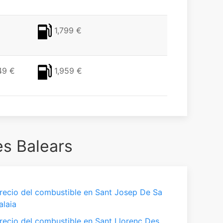
1,799 €
49 €
1,959 €
es Balears
recio del combustible en Sant Josep De Sa
alaia
recio del combustible en Sant Llorenç Des