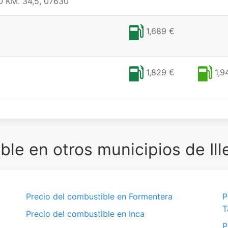
KM. 34,5, 07630
1,689 €
1,829 €
1,9
le en otros municipios de Ill
Precio del combustible en Formentera
P
T
Precio del combustible en Inca
P