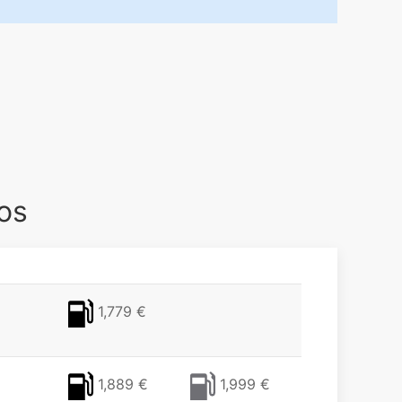
os
1,779 €
1,889 €
1,999 €