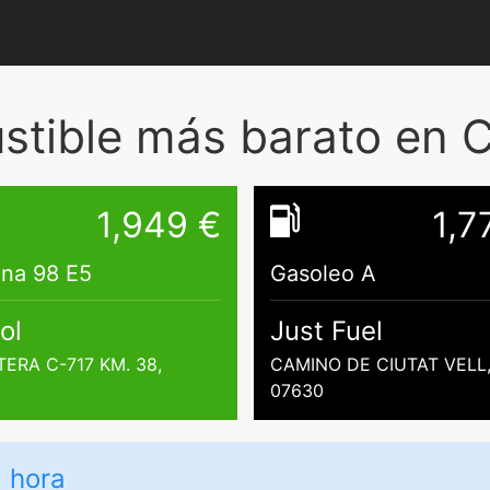
tible más barato en
1,949 €
1,7
ina 98 E5
Gasoleo A
ol
Just Fuel
ERA C-717 KM. 38,
CAMINO DE CIUTAT VELL,
07630
1 hora