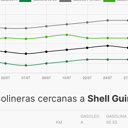
olineras cercanas a
Shell Gu
GASOLEO
GASOLINA
KM
A
95 E5