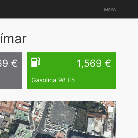
MAPA
ímar
69
€
1,569
€
Gasolina 98 E5