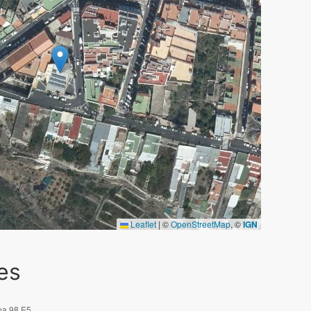
Leaflet
|
©
OpenStreetMap
, ©
IGN
es