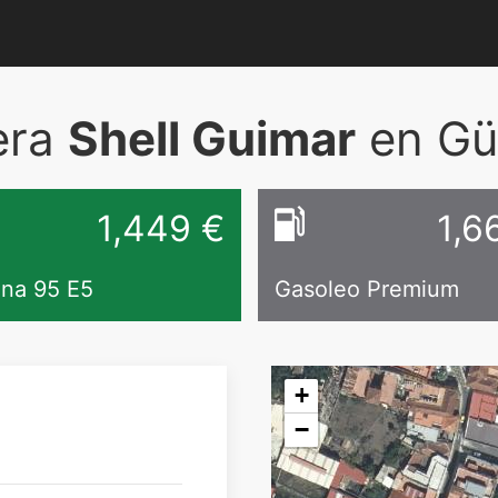
era
Shell Guimar
en Gü
1,449
€
1,6
ina 95 E5
Gasoleo Premium
+
−