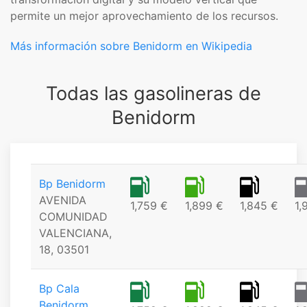
permite un mejor aprovechamiento de los recursos.
Más información sobre Benidorm en Wikipedia
Todas las gasolineras de
Benidorm
Bp Benidorm
AVENIDA
1,759 €
1,899 €
1,845 €
1,
COMUNIDAD
VALENCIANA,
18, 03501
Bp Cala
Benidorm