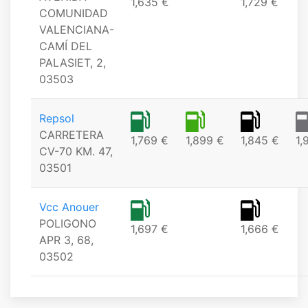
1,635 €
1,729 €
COMUNIDAD
VALENCIANA-
CAMÍ DEL
PALASIET, 2,
03503
Repsol
CARRETERA
1,769 €
1,899 €
1,845 €
1,
CV-70 KM. 47,
03501
Vcc Anouer
POLIGONO
1,697 €
1,666 €
APR 3, 68,
03502