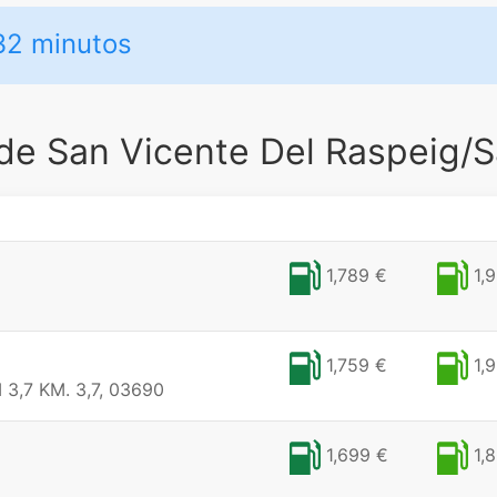
32 minutos
 de San Vicente Del Raspeig/S
1,789 €
1,9
1,759 €
1,9
,7 KM. 3,7, 03690
1,699 €
1,8