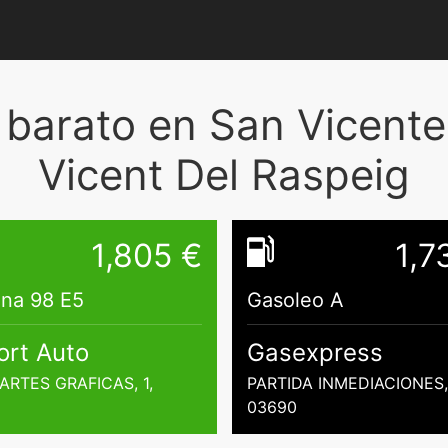
barato en San Vicente
Vicent Del Raspeig
1,805 €
1,7
ina 98 E5
Gasoleo A
ort Auto
Gasexpress
ARTES GRAFICAS, 1,
PARTIDA INMEDIACIONES,
03690