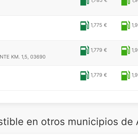
1,785 €
1,9
1,775 €
1,9
1,779 €
1,9
E KM. 1,5, 03690
1,779 €
1,9
ible en otros municipios de 