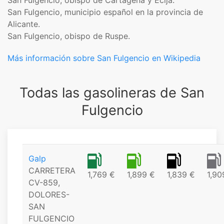
San Fulgencio, obispo de Cartagena y Écija.
San Fulgencio, municipio español en la provincia de
Alicante.
San Fulgencio, obispo de Ruspe.
Más información sobre San Fulgencio en Wikipedia
Todas las gasolineras de San
Fulgencio
Galp
CARRETERA
1,769 €
1,899 €
1,839 €
1,90
CV-859,
DOLORES-
SAN
FULGENCIO