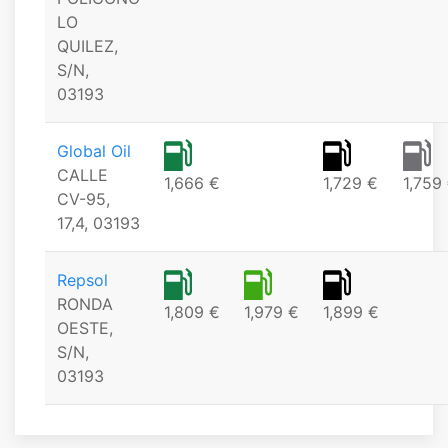
LO
QUILEZ,
S/N,
03193
Global Oil
CALLE
1,666 €
1,729 €
1,759
CV-95,
17,4, 03193
Repsol
RONDA
1,809 €
1,979 €
1,899 €
OESTE,
S/N,
03193