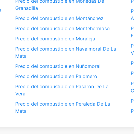
Precio del combustible en Mohedas De
P
Granadilla
s
P
Precio del combustible en Montánchez
A
Precio del combustible en Montehermoso
P
F
Precio del combustible en Moraleja
P
Precio del combustible en Navalmoral De La
V
Mata
P
Precio del combustible en Nuñomoral
P
Precio del combustible en Palomero
P
Precio del combustible en Pasarón De La
G
Vera
P
Precio del combustible en Peraleda De La
Mata
P