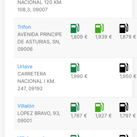
NACIONAL 120 KM.
108,3, 09007
Trifon
AVENIDA PRINCIPE
1,809 €
1,939 €
1,879 €
DE ASTURIAS, SN,
09006
Urlave
CARRETERA
1,990 €
1,950 €
NACIONAL I KM.
247, 09192
Villalón
LOPEZ BRAVO, 93,
1,767 €
1,927 €
1,797 €
09001