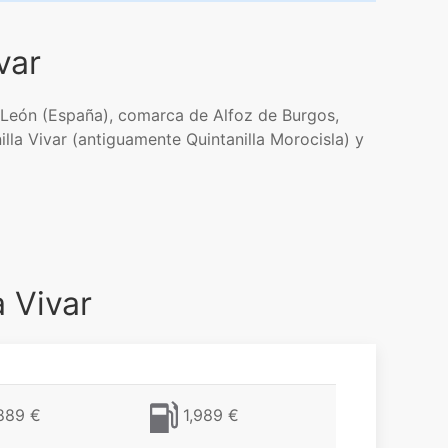
var
 y León (España), comarca de Alfoz de Burgos,
lla Vivar (antiguamente Quintanilla Morocisla) y
a Vivar
889 €
1,989 €