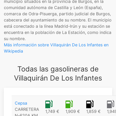
municipio​ situados en la provincia de Burgos, en la
comunidad autónoma de Castilla y León (España),
comarca de Odra-Pisuerga, partido judicial de Burgos,
cabecera del ayuntamiento de su nombre. El municipio
está conectado a la línea Madrid-Irún y su estación se
encuentra en la población de La Estación, como indica
su nombre.
Más información sobre Villaquirán De Los Infantes en
Wikipedia
Todas las gasolineras de
Villaquirán De Los Infantes
Cepsa
CARRETERA
1,749 €
1,909 €
1,859 €
1,94
N-620A KM.