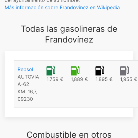
del ayuntamiento de su nombre.
Más información sobre Frandovínez en Wikipedia
Todas las gasolineras de
Frandovínez
Repsol
AUTOVIA
1,759 €
1,889 €
1,895 €
1,955 €
A-62
KM. 16,7,
09230
Combustible en otros