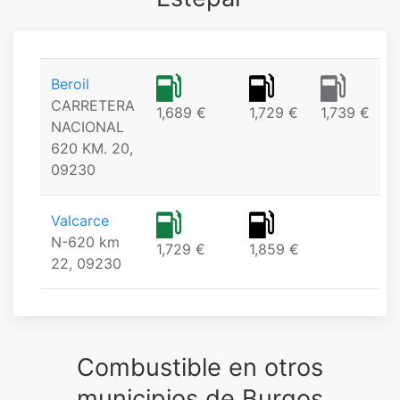
Beroil
CARRETERA
1,689 €
1,729 €
1,739 €
NACIONAL
620 KM. 20,
09230
Valcarce
N-620 km
1,729 €
1,859 €
22, 09230
Combustible en otros
municipios de Burgos