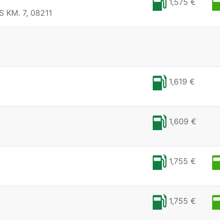
1,575 €
KM. 7, 08211
1,619 €
1,609 €
1,755 €
1,755 €