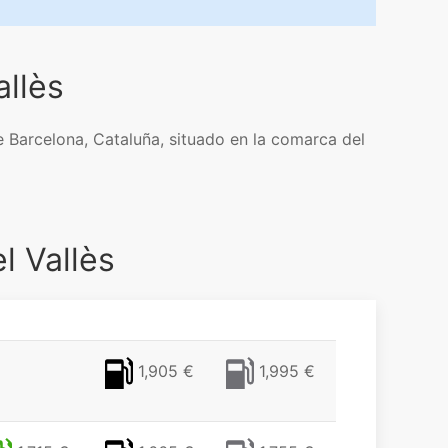
allès
 de Barcelona, Cataluña, situado en la comarca del
l Vallès
1,905 €
1,995 €