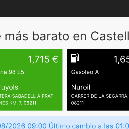
más barato en Castell
1,715 €
1,6
ina 98 E5
Gasoleo A
ruyols
Nuroil
TERA SABADELL A PRAT
CARRER DE LA SEGARRA, 
ES KM. 7, 08211
08211
08/2026 09:00 Último cambio a las 01: