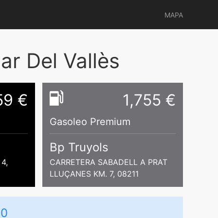
MAPA
ar Del Vallès
59 €
1,755 €
Gasoleo Premium
Bp Truyols
4,
CARRETERA SABADELL A PRAT
LLUÇANES KM. 7, 08211
00