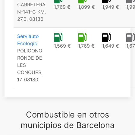
CARRETERA
1,769 €
1,899 €
1,949 €
1,9
N-141-C KM.
27,3, 08180
Serviauto
Ecologic
1,569 €
1,769 €
1,649 €
1,6
POLIGONO
RONDE DE
LES
CONQUES,
17, 08180
Combustible en otros
municipios de Barcelona