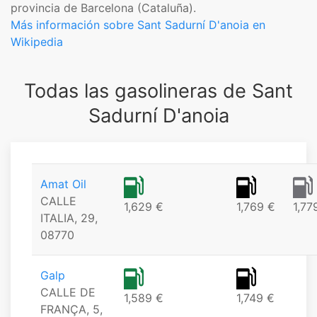
provincia de Barcelona (Cataluña).
Más información sobre Sant Sadurní D'anoia en
Wikipedia
Todas las gasolineras de Sant
Sadurní D'anoia
Amat Oil
CALLE
1,629 €
1,769 €
1,77
ITALIA, 29,
08770
Galp
CALLE DE
1,589 €
1,749 €
FRANÇA, 5,