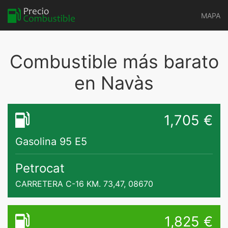
MAPA
Combustible más barato
en Navàs
1,705 €
Gasolina 95 E5
Petrocat
CARRETERA C-16 KM. 73,47, 08670
1,825 €