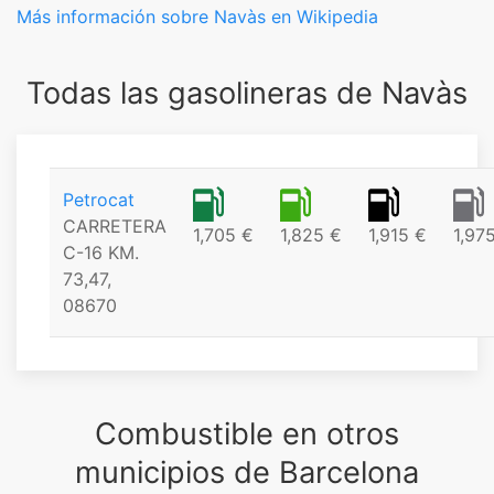
Más información sobre Navàs en Wikipedia
Todas las gasolineras de Navàs
Petrocat
CARRETERA
1,705 €
1,825 €
1,915 €
1,97
C-16 KM.
73,47,
08670
Combustible en otros
municipios de Barcelona