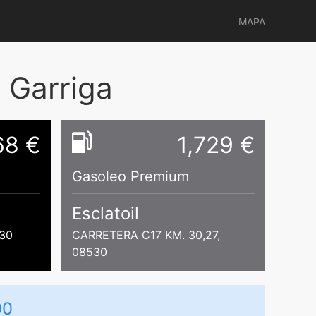
MAPA
 Garriga
68 €
1,729 €
Gasoleo Premium
Esclatoil
30
CARRETERA C17 KM. 30,27,
08530
00