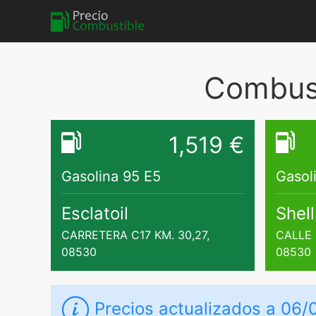
Combust
1,519 €
Gasolina 95 E5
Gasol
Esclatoil
Shell
CARRETERA C17 KM. 30,27,
CALLE 
08530
08530
Precios actualizados a 06/