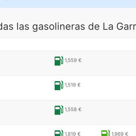
as las gasolineras de La Gar
1,559 €
1,519 €
1,558 €
1,819 €
1,969 €