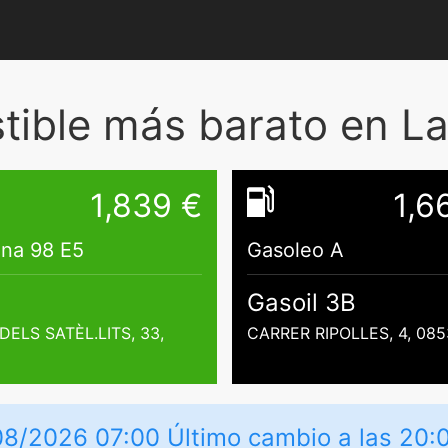
ible más barato en La
1,839 €
1,6
ina 98 E5
Gasoleo A
Gasoil 3B
DELS SATÈL.LITS, 33,
CARRER RIPOLLES, 4, 085
08/2026 07:00 Último cambio a las 20: