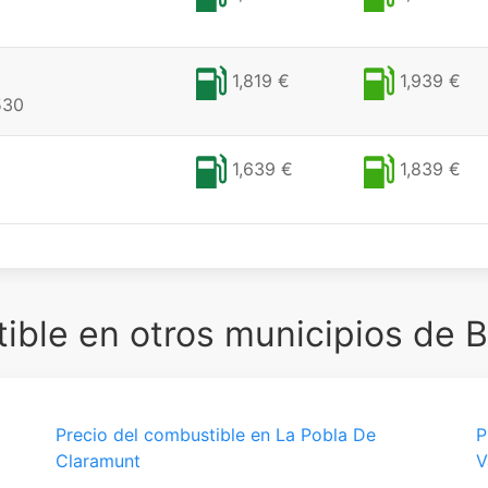
1,819 €
1,939 €
530
1,639 €
1,839 €
ble en otros municipios de 
Precio del combustible en La Pobla De
P
Claramunt
V