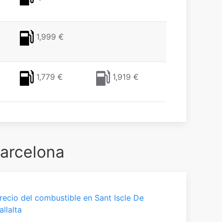
1,999 €
1,779 €
1,919 €
Barcelona
recio del combustible en Sant Iscle De
allalta