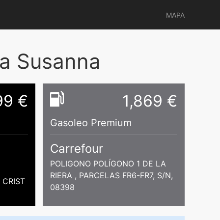
MAPA
ta Susanna
99 €
1,869 €
Gasoleo Premium
Carrefour
POLIGONO POLÍGONO 1 DE LA
RIERA , PARCELAS FR6-FR7, S/N,
 CRIST
08398