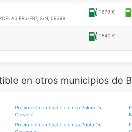
1,679 €
RCELAS FR6-FR7, S/N, 08398
1,549 €
ble en otros municipios de 
Precio del combustible en La Palma De
P
Cervelló
B
Precio del combustible en La Pobla De
P
Claramunt
V