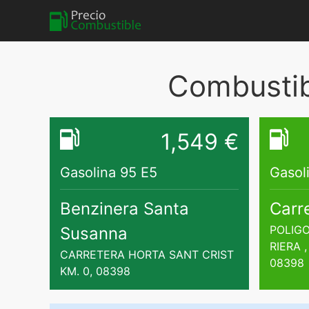
Combustib
1,549 €
Gasolina 95 E5
Gasol
Benzinera Santa
Carr
POLIGO
Susanna
RIERA 
CARRETERA HORTA SANT CRIST
08398
KM. 0, 08398