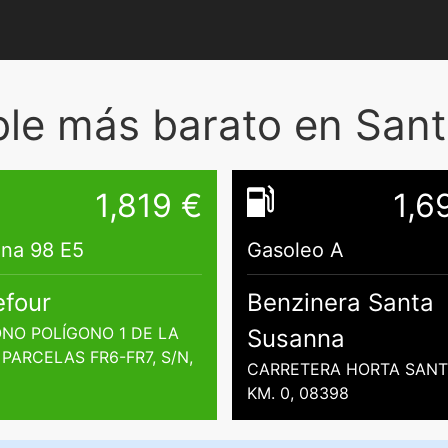
le más barato en San
1,819 €
1,6
ina 98 E5
Gasoleo A
efour
Benzinera Santa
NO POLÍGONO 1 DE LA
Susanna
, PARCELAS FR6-FR7, S/N,
CARRETERA HORTA SANT
KM. 0, 08398