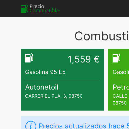
Combusti
1,559 €
Gasolina 95 E5
Gasol
Autonetoil
Petr
CARRER EL PLA, 3, 08750
CALLE 
08750
Precios actualizados
hace 