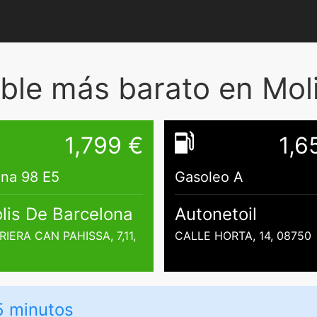
ble más barato en Moli
1,799 €
1,6
ina 98 E5
Gasoleo A
olis De Barcelona
Autonetoil
RIERA CAN PAHISSA, 7,11,
CALLE HORTA, 14, 08750
5 minutos